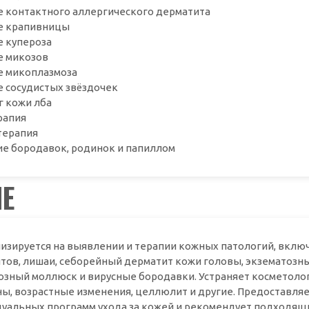
е контактного аллергического дерматита
е крапивницы
е купероза
е микозов
е микоплазмоза
 сосудистых звёздочек
г кожи лба
рапия
терапия
ие бородавок, родинок и папиллом
ЧЕ
изируется на выявлении и терапии кожных патологий, вклю
тов, лишаи, себорейный дерматит кожи головы, экзематозны
озный моллюск и вирусные бородавки. Устраняет косметолог
ы, возрастные изменения, целлюлит и другие. Предоставляе
уальных программ ухода за кожей и рекомендует подходящи