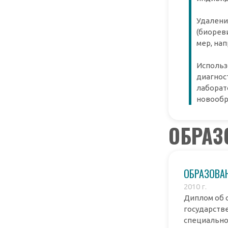
Удалени
(биорев
мер, на
Использ
диагнос
лаборат
новообр
ОБРАЗ
ОБРАЗОВАН
2010 г.
Диплом об 
государств
специальнос