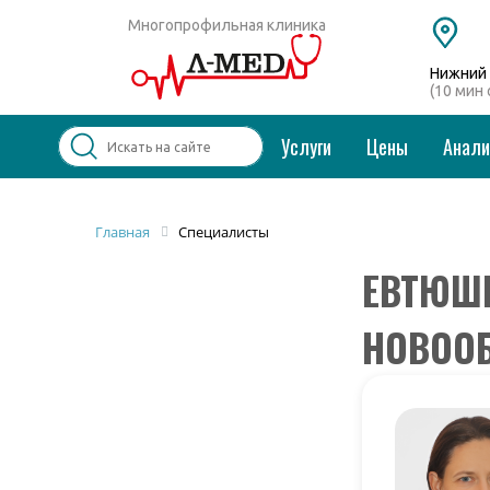
Многопрофильная клиника
Нижний 
(10 мин
Услуги
Цены
Анал
Популярные запросы
Главная
Специалисты
ЕВТЮШК
Колоноскопия и ФГДС
Дерматолог
Косметология
НОВОО
Удаление бородавок