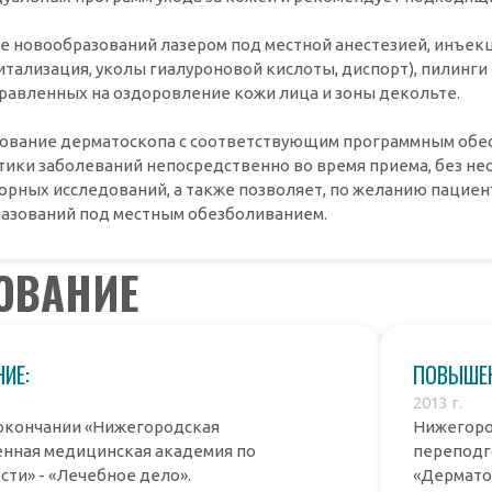
е новообразований лазером под местной анестезией, инъек
итализация, уколы гиалуроновой кислоты, диспорт), пилинг
правленных на оздоровление кожи лица и зоны декольте.
ование дерматоскопа с соответствующим программным обе
тики заболеваний непосредственно во время приема, без 
орных исследований, а также позволяет, по желанию пациен
азований под местным обезболиванием.
ОВАНИЕ
ИЕ:
ПОВЫШЕН
2013 г.
окончании «Нижегородская
Нижегоро
енная медицинская академия по
переподг
ти» - «Лечебное дело».
«Дермато