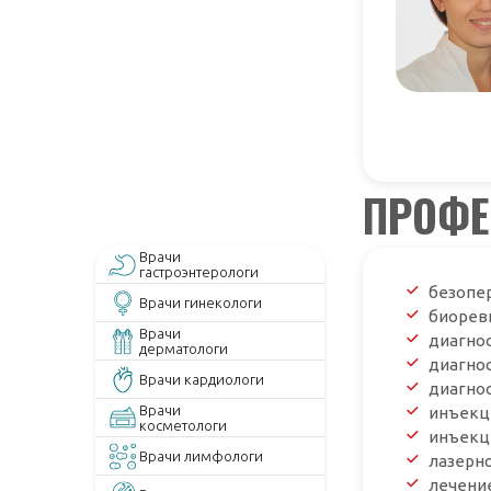
ПРОФ
Врачи
гастроэнтерологи
безопе
Врачи гинекологи
биорев
Врачи
диагно
дерматологи
диагно
Врачи кардиологи
диагно
Врачи
инъекц
косметологи
инъекц
Врачи лимфологи
лазерн
лечени