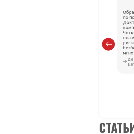
Обра
по п
Докт
комп
Четк
плаз
риск
безб
мгно
де
Ев
СТАТЬ