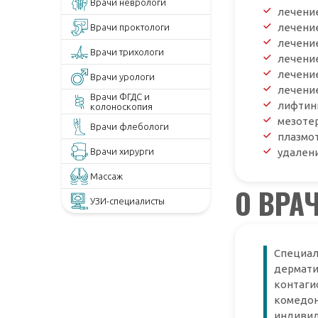
Врачи неврологи
лечени
лечени
Врачи проктологи
лечени
Врачи трихологи
лечени
лечени
Врачи урологи
лечение
Врачи ФГДС и
лифтин
колоноскопия
мезоте
Врачи флебологи
плазмо
Врачи хирурги
удален
Массаж
О ВРА
УЗИ-специалисты
Специал
дермати
контаги
комедон
индивид