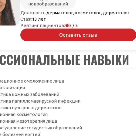
новообразований
Должность:
дерматолог, косметолог, дерматолог
Стаж:
13 лет
Рейтинг пациентов:
5 / 5
Оставить отзыв
ЕССИОНАЛЬНЫЕ НАВЫКИ
рационное омоложение лица
итализация
стика кожных заболеваний
стика папилломавирусной инфекции
стика пузырных дерматозов
ионная косметология
ионная мезотерапия лица
ое удаление сосудистых образований
е болезней ногтей