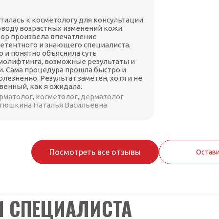
тилась к косметологу для консультации
оводу возрастных изменений кожи.
ор произвела впечатление
етентного и знающего специалиста.
о и понятно объяснила суть
молифтинга, возможные результаты и
и. Сама процедура прошла быстро и
олезненно. Результат заметен, хотя и не
венный, как я ожидала.
рматолог, косметолог, дерматолог
тюшкина Наталья Васильевна
Посмотреть все отзывы
Остави
И СПЕЦИАЛИСТА