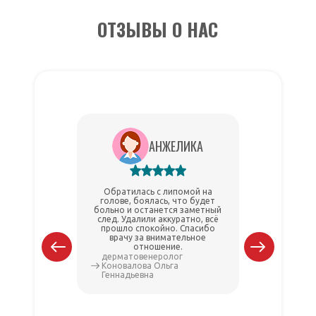
ОТЗЫВЫ О НАС
АНЖЕЛИКА
Обратилась с липомой на
Удаляла ли
голове, боялась, что будет
всё сп
больно и останется заметный
процедур
след. Удалили аккуратно, всё
боли поч
прошло спокойно. Спасибо
удаления 
врачу за внимательное
по уход
отношение.
дерматовенеролог
хирург 
Коновалова Ольга
Василье
Геннадьевна