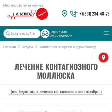
Многопрофильная клиника
+7(831) 234-48-28
Версия для
слабовидящих
Главная
Услуги
Записаться на прием к дерматологу
Популярные запросы
М
Колоноскопия и ФГДС
ЛЕЧЕНИЕ КОНТАГИОЗНОГО
Дерматолог
Косметология
МОЛЛЮСКА
Удаление бородавок
Цена
Подготовка к лечению контагиозного моллюска
Врачи