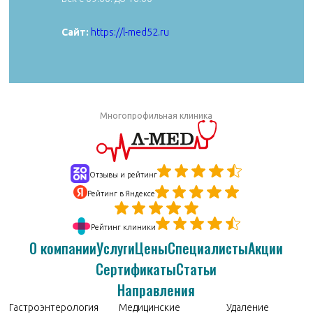
Сайт:
https://aibolit33.com
Сайт:
https://l-med52.ru
Многопрофильная клиника
Отзывы и рейтинг
Рейтинг в Яндексе
Рейтинг клиники
О компании
Услуги
Цены
Специалисты
Акции
Сертификаты
Статьи
Направления
Гастроэнтерология
Медицинские
Удаление