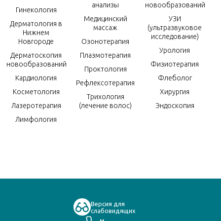
анализы
новообразований
Гинекология
Медицинский
УЗИ
Дерматология в
массаж
(ультразвуковое
Нижнем
исследование)
Новгороде
Озонотерапия
Урология
Дерматоскопия
Плазмотерапия
новообразований
Физиотерапия
Проктология
Кардиология
Флеболог
Рефлексотерапия
Косметология
Хирургия
Трихология
Лазеротерапия
(лечение волос)
Эндоскопия
Лимфология
Версия для
слабовидящих