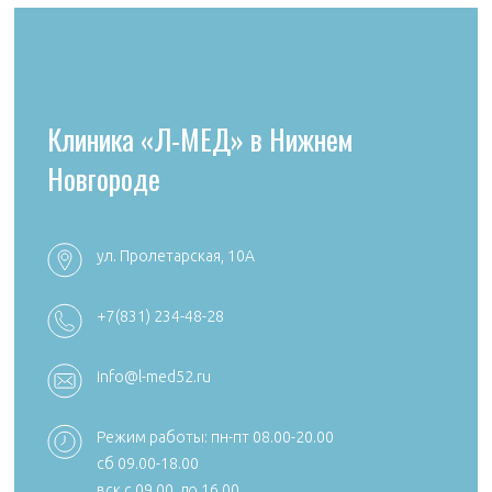
Клиника «Л-МЕД» в Нижнем
Новгороде
ул. Пролетарская, 10А
+7 (4922) 54
+7 (4922) 38-30-00 +7 (4922) 44-24-78
+7(831) 234-48-28
k492254705
reception@aibolit33.com
info@l-med52.ru
Режим работы: пн-пт 08.00-20.00
сб 09.00-18.00
Сайт:
https:
вск с 09.00. до 16.00