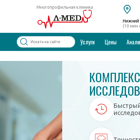
Многопрофильная клиника
Нижний 
(10 мин
Услуги
Цены
Анал
Популярные запросы
КОМПЛЕКСНОЕ УЛЬТРАЗ
Колоноскопия и ФГДС
ИССЛЕДОВАНИЕ
Дерматолог
ОТ 700
Косметология
Удаление бородавок
Быстрый способ
исследований
Точность значений