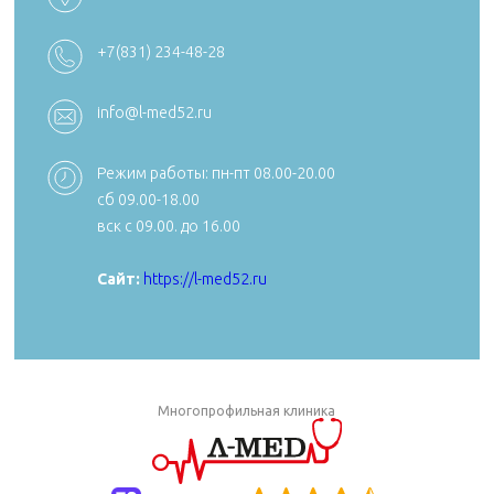
+7 (4922) 54
+7 (4922) 38-30-00 +7 (4922) 44-24-78
+7(831) 234-48-28
k492254705
reception@aibolit33.com
info@l-med52.ru
Режим работы: пн-пт 08.00-20.00
сб 09.00-18.00
Сайт:
https:
вск с 09.00. до 16.00
Сайт:
https://aibolit33.com
Сайт:
https://l-med52.ru
Многопрофильная клиника