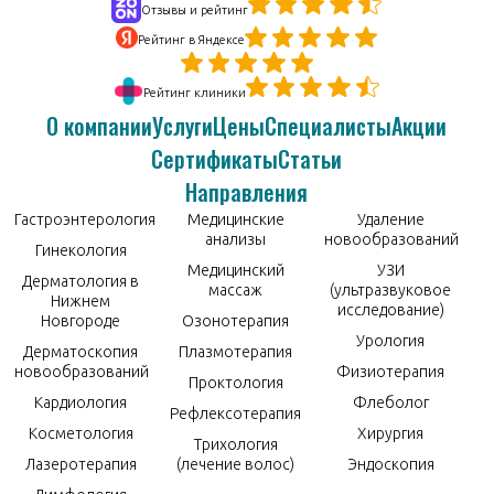
Отзывы и рейтинг
Рейтинг в Яндексе
Рейтинг клиники
О компании
Услуги
Цены
Специалисты
Акции
Сертификаты
Статьи
Направления
Гастроэнтерология
Медицинские
Удаление
анализы
новообразований
Гинекология
Медицинский
УЗИ
Дерматология в
массаж
(ультразвуковое
Нижнем
исследование)
Новгороде
Озонотерапия
Урология
Дерматоскопия
Плазмотерапия
новообразований
Физиотерапия
Проктология
Кардиология
Флеболог
Рефлексотерапия
Косметология
Хирургия
Трихология
Лазеротерапия
(лечение волос)
Эндоскопия