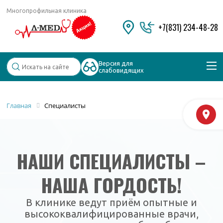
Многопрофильная клиника
+7(831) 234-48-28
Версия для
слабовидящих
Популярные запросы
Главная
Специалисты
М
Колоноскопия и ФГДС
Дерматолог
Косметология
Удаление бородавок
НАШИ СПЕЦИАЛИСТЫ –
НАША ГОРДОСТЬ!
В клинике ведут приём опытные и
высококвалифицированные врачи,