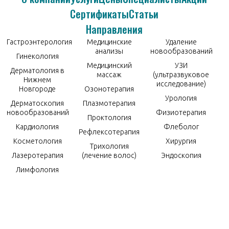
Сертификаты
Статьи
Направления
Гастроэнтерология
Медицинские
Удаление
анализы
новообразований
Гинекология
Медицинский
УЗИ
Дерматология в
массаж
(ультразвуковое
Нижнем
исследование)
Новгороде
Озонотерапия
Урология
Дерматоскопия
Плазмотерапия
новообразований
Физиотерапия
Проктология
Кардиология
Флеболог
Рефлексотерапия
Косметология
Хирургия
Трихология
Лазеротерапия
(лечение волос)
Эндоскопия
Лимфология