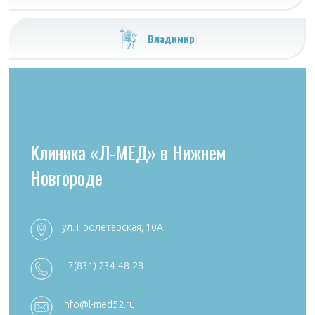
Владимир
Клиника «Л-МЕД» в Нижнем
Новгороде
ул. Пролетарская, 10А
+7 (4922) 54
+7 (4922) 38-30-00 +7 (4922) 44-24-78
+7(831) 234-48-28
k492254705
reception@aibolit33.com
info@l-med52.ru