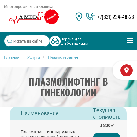
Многопрофильная клиника
+7(831) 234-48-28
Версия для
слабовидящих
Главная
Услуги
Плазмотерапия
Популярные запросы
М
Колоноскопия и ФГДС
ПЛАЗМОЛИФТИНГ В
Дерматолог
Косметология
ГИНЕКОЛОГИИ
Удаление бородавок
Текущая
Наименование
стоимость
3 800 ₽
Плазмолифтинг наружных
половых органов 1 пробирка