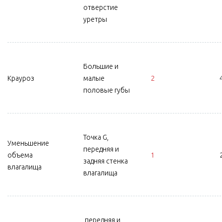
отверстие
уретры
Большие и
Крауроз
малые
2
половые губы
Точка G,
Уменьшение
передняя и
объема
1
задняя стенка
влагалища
влагалища
передняя и