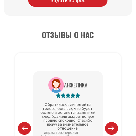
Задать вопрос
ОТЗЫВЫ О НАС
АНЖЕЛИКА
Обратилась с липомой на
Удаляла ли
голове, боялась, что будет
всё сп
больно и останется заметный
процедур
след. Удалили аккуратно, всё
боли поч
прошло спокойно. Спасибо
удаления 
врачу за внимательное
по уход
отношение.
дерматовенеролог
хирург 