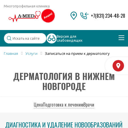
Многопрофильная клиника
+7(831) 234-48-28
Версия для
слабовидящих
Главная
Услуги
Записаться на прием к дерматологу
Популярные запросы
М
Колоноскопия и ФГДС
ДЕРМАТОЛОГИЯ В НИЖНЕМ
Дерматолог
Косметология
НОВГОРОДЕ
Удаление бородавок
Цена
Подготовка к лечению
Врачи
ДИАГНОСТИКА И УДАЛЕНИЕ НОВООБРАЗОВАНИЙ