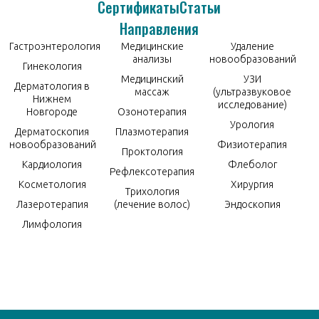
Сертификаты
Статьи
Направления
Гастроэнтерология
Медицинские
Удаление
анализы
новообразований
Гинекология
Медицинский
УЗИ
Дерматология в
массаж
(ультразвуковое
Нижнем
исследование)
Новгороде
Озонотерапия
Урология
Дерматоскопия
Плазмотерапия
новообразований
Физиотерапия
Проктология
Кардиология
Флеболог
Рефлексотерапия
Косметология
Хирургия
Трихология
Лазеротерапия
(лечение волос)
Эндоскопия
Лимфология