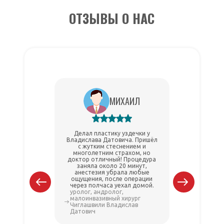
ОТЗЫВЫ О НАС
МИХАИЛ
Делал пластику уздечки у
Делал
Владислава Датовича. Пришёл
Владисла
с жутким стеснением и
прошло б
многолетним страхом, но
Докт
доктор отличный! Процедура
вниматель
заняла около 20 минут,
Восст
анестезия убрала любые
Р
ощущения, после операции
через полчаса уехал домой.
уролог, андролог,
уролог, а
малоинвазивный хирург
малоинва
Чиглашвили Владислав
Чиглашви
Датович
Датович