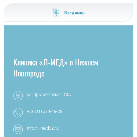
Владимир
Клиника «Л-МЕД» в Нижнем
Новгороде
ул. Пролетарская, 10А
+7 (4922) 54
+7 (4922) 38-30-00 +7 (4922) 44-24-78
+7(831) 234-48-28
k492254705
reception@aibolit33.com
info@l-med52.ru