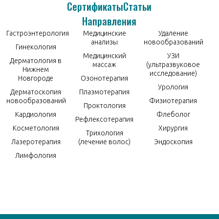
Сертификаты
Статьи
Направления
Гастроэнтерология
Медицинские
Удаление
анализы
новообразований
Гинекология
Медицинский
УЗИ
Дерматология в
массаж
(ультразвуковое
Нижнем
исследование)
Новгороде
Озонотерапия
Урология
Дерматоскопия
Плазмотерапия
новообразований
Физиотерапия
Проктология
Кардиология
Флеболог
Рефлексотерапия
Косметология
Хирургия
Трихология
Лазеротерапия
(лечение волос)
Эндоскопия
Лимфология