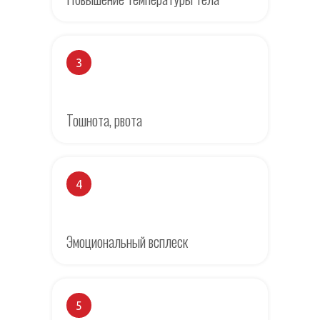
3
Тошнота, рвота
4
Эмоциональный всплеск
5