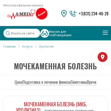
Многопрофильная клиника
+7(831) 234-48-28
Версия для
слабовидящих
Главная
Услуги
Урология
Популярные запросы
М
Колоноскопия и ФГДС
МОЧЕКАМЕННАЯ БОЛЕЗНЬ
Дерматолог
Косметология
Удаление бородавок
Цена
Подготовка к лечению фимоза
Симптомы
Врачи
МОЧЕКАМЕННАЯ БОЛЕЗНЬ (МКБ,
УРОЛИТИАЗ)
– патологическое состояние,