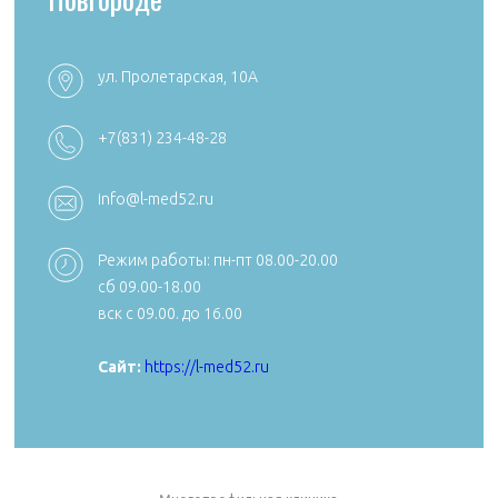
ул. Пролетарская, 10А
+7 (4922) 54
+7 (4922) 38-30-00 +7 (4922) 44-24-78
+7(831) 234-48-28
k492254705
reception@aibolit33.com
info@l-med52.ru
Режим работы: пн-пт 08.00-20.00
сб 09.00-18.00
Сайт:
https:
вск с 09.00. до 16.00
Сайт:
https://aibolit33.com
Сайт:
https://l-med52.ru