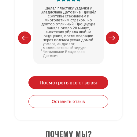
Делал пластику уздечки у
Делал
Владислава Датовича. Пришёл
Владисла
с жутким стеснением и
прошло б
многолетним страхом, но
Докт
доктор отличный! Процедура
вниматель
заняла около 20 минут,
Восст
анестезия убрала любые
Р
ощущения, после операции
через полчаса уехал домой.
уролог, андролог,
уролог, а
малоинвазивный хирург
малоинва
Чиглашвили Владислав
Чиглашви
Датович
Датович
Посмотреть все отзывы
Оставить отзыв
ПОЧЕМУ МЫ?