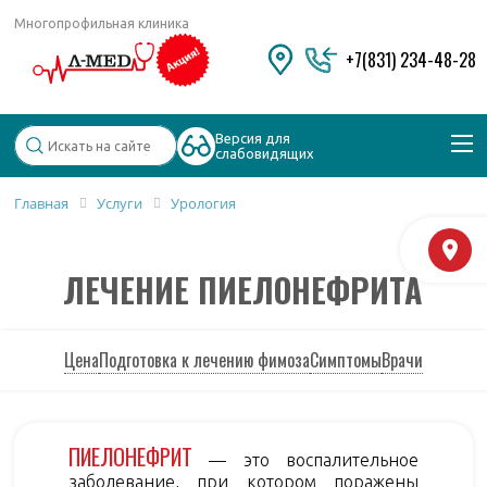
Многопрофильная клиника
+7(831) 234-48-28
Версия для
слабовидящих
Главная
Услуги
Урология
Популярные запросы
М
Колоноскопия и ФГДС
ЛЕЧЕНИЕ ПИЕЛОНЕФРИТА
Дерматолог
Косметология
Удаление бородавок
Цена
Подготовка к лечению фимоза
Симптомы
Врачи
ПИЕЛОНЕФРИТ
— это воспалительное
заболевание, при котором поражены