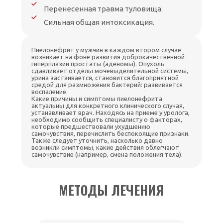
Перенесенная травма туловища.
Сильная общая интоксикация.
Пиелонефрит у мужчин в каждом втором случае
возникает на фоне развития доброкачественной
гиперплазии простаты (аденомы). Опухоль
сдавливает отделы мочевыделительной системы,
урина застаивается, становится благоприятной
средой для размножения бактерий: развивается
воспаление.
Какие причины и симптомы пиелонефрита
актуальны для конкретного клинического случая,
устанавливает врач. Находясь на приеме у уролога,
необходимо сообщить специалисту о факторах,
которые предшествовали ухудшению
самочувствия, перечислить беспокоящие признаки.
Также следует уточнить, насколько давно
возникли симптомы, какие действия облегчают
самочувствие (например, смена положения тела).
МЕТОДЫ ЛЕЧЕНИЯ