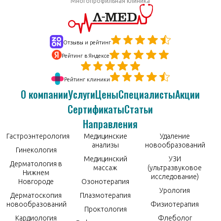
Многопрофильная клиника
Отзывы и рейтинг
Рейтинг в Яндексе
Рейтинг клиники
О компании
Услуги
Цены
Специалисты
Акции
Сертификаты
Статьи
Направления
Гастроэнтерология
Медицинские
Удаление
анализы
новообразований
Гинекология
Медицинский
УЗИ
Дерматология в
массаж
(ультразвуковое
Нижнем
исследование)
Новгороде
Озонотерапия
Урология
Дерматоскопия
Плазмотерапия
новообразований
Физиотерапия
Проктология
Кардиология
Флеболог