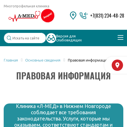
Многопрофильная клиника
+7(831) 234-48-28
Версия для
слабовидящих
Популярные запросы
Главная
Основные сведения
Правовая информация
М
Колоноскопия и ФГДС
ПРАВОВАЯ ИНФОРМАЦИЯ
Дерматолог
Косметология
Удаление бородавок
Клиника «Л-МЕД» в Нижнем Новгороде
соблюдает все требования
законодательства. Услуги, которые мы
оказываем, соответствуют стандартам и