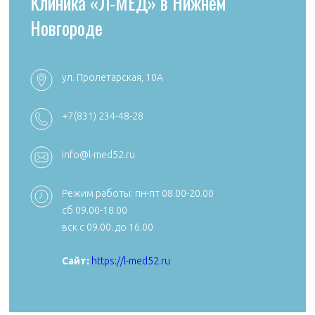
Клиника «Л-МЕД» в Нижнем
Новгороде
ул. Пролетарская, 10А
+7 (4922) 54
+7 (4922) 38-30-00 +7 (4922) 44-24-78
+7(831) 234-48-28
k492254705
reception@aibolit33.com
info@l-med52.ru
Режим работы: пн-пт 08.00-20.00
сб 09.00-18.00
Сайт:
https:
вск с 09.00. до 16.00
Сайт:
https://aibolit33.com
Сайт:
https://l-med52.ru