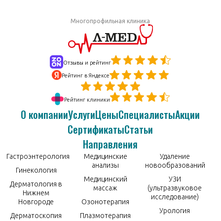
Многопрофильная клиника
Отзывы и рейтинг
Рейтинг в Яндексе
Рейтинг клиники
О компании
Услуги
Цены
Специалисты
Акции
Сертификаты
Статьи
Направления
Гастроэнтерология
Медицинские
Удаление
анализы
новообразований
Гинекология
Медицинский
УЗИ
Дерматология в
массаж
(ультразвуковое
Нижнем
исследование)
Новгороде
Озонотерапия
Урология
Дерматоскопия
Плазмотерапия