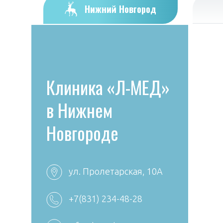
Нижний Новгород
Клиника «Л-МЕД»
в Нижнем
Новгороде
ул. Пролетарская, 10А
+7 (4922) 38-30-00 +7
+7(831) 234-48-28
+
(4922) 44-24-78