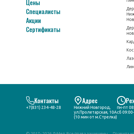
Цены
Гин
Дер
Специалисты
Ни
Акции
Нов
Сертификаты
Дер
нов
Кар
Кос
Лаз
Ли
Контакты
Адрес
Ре
+7(831) 234-48-28
Нижний Новгород,
пн-пт 08
ул.Пролетарская, 10А
сб 09:00
(10 мин от м.Стрелка)
© 2017- 2026 Л-Мед. Все права защищены
Правила и