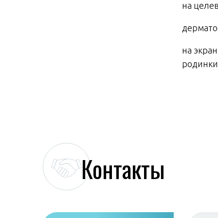
на целев
дермато
на экра
родинки
Контакты