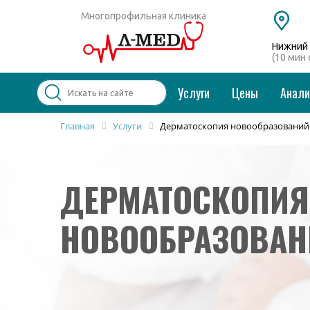
Многопрофильная клиника
Нижний 
(10 мин
Услуги
Цены
Анал
Главная
Услуги
Дерматоскопия новообразований
Популярные запросы
Колоноскопия и ФГДС
ДЕРМАТОСКОПИЯ
Дерматолог
Косметология
Удаление бородавок
НОВООБРАЗОВАН