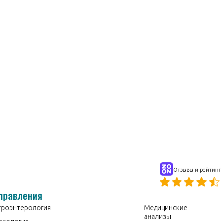
k4922547057@yandex.ru
Сайт:
https://l-med33.ru
Отзывы и рейтинг
правления
троэнтерология
Медицинские
анализы