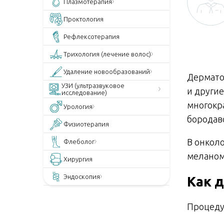
Плазмотерапия
Проктология
Рефлексотерапия
Трихология (лечение волос)
Удаление новообразований
Дермато
УЗИ (ультразвуковое
и други
исследование)
многокр
Урология
бородаво
Физиотерапия
В онкол
Флеболог
меланом
Хирургия
Эндоскопия
Как 
Процеду