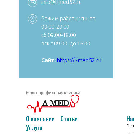
info@l-med52.ru
reception@aibolit33.com
Режим работы: пн-пт
08.00-20.00
сб 09.00-18.00
вск с 09.00. до 16.00
Сайт:
Сайт:
https://l-med52.ru
https://aibolit33.com
Многопрофильная клиника
О компании
Статьи
На
Услуги
Гас