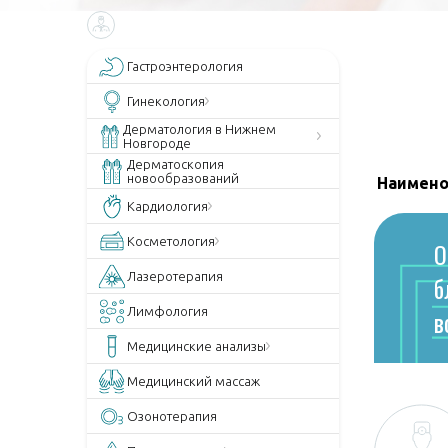
Гастроэнтерология
Гинекология
Дерматология в Нижнем
Новгороде
Дерматоскопия
новообразований
Наимено
Кардиология
Косметология
О
Лазеротерапия
б
в
Лимфология
Медицинские анализы
Медицинский массаж
Озонотерапия