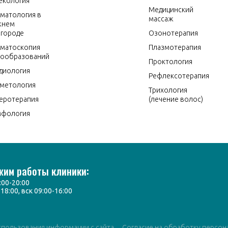
екология
Медицинский
матология в
массаж
жнем
городе
Озонотерапия
матоскопия
Плазмотерапия
ообразований
Проктология
диология
Рефлексотерапия
метология
Трихология
еротерапия
(лечение волос)
мфология
жим работы клиники:
:00-20:00
-18:00, вск 09:00-16:00
спользования информации с сайта
Согласие на обработку персон