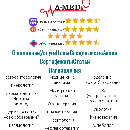
Отзывы и рейтинг
Рейтинг в Яндексе
Рейтинг клиники
О компании
Услуги
Цены
Специалисты
Акции
Сертификаты
Статьи
Направления
Гастроэнтерология
Медицинские
Удаление
анализы
новообразований
Гинекология
Медицинский
УЗИ
Дерматология в
массаж
(ультразвуковое
Нижнем
исследование)
Новгороде
Озонотерапия
Урология
Дерматоскопия
Плазмотерапия
новообразований
Физиотерапия
Проктология
Кардиология
Флеболог
Рефлексотерапия