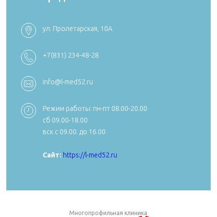
ул. Пролетарская, 10А
+7 (4922) 54
+7 (4922) 38-30-00 +7 (4922) 44-24-78
+7(831) 234-48-28
k492254705
reception@aibolit33.com
info@l-med52.ru
Режим работы: пн-пт 08.00-20.00
сб 09.00-18.00
Сайт:
https:
вск с 09.00. до 16.00
Сайт:
https://aibolit33.com
Сайт:
https://l-med52.ru
Многопрофильная клиника