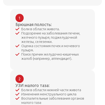
1
Брюшная полость:
Боли в области живота.
Подозрение на заболевания печени,
желчного пузыря, поджелудочной
железы, селезенки.
Оценка состояния почек и мочевого
пузыря.
Поиск причин желудочно-кишечных
жалоб (например, аппендицит).
2
УЗИ малого таза:
Боли в области нижней части живота
Изменения менструального цикла
Воспалительные заболевания органов
малого таза