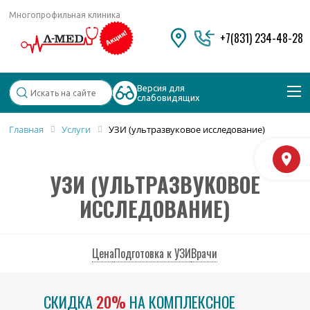
Многопрофильная клиника
+7(831) 234-48-28
Версия для
слабовидящих
Главная
Услуги
УЗИ (ультразвуковое исследование)
Популярные запросы
М
Колоноскопия и ФГДС
УЗИ (УЛЬТРАЗВУКОВОЕ
Дерматолог
Косметология
ИССЛЕДОВАНИЕ)
Удаление бородавок
Цена
Подготовка к УЗИ
Врачи
СКИДКА
20%
НА КОМПЛЕКСНОЕ