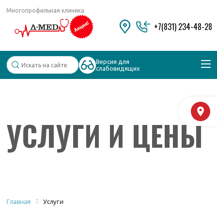
Многопрофильная клиника
+7(831) 234-48-28
Версия для
слабовидящих
Популярные запросы
М
УСЛУГИ И ЦЕНЫ
Колоноскопия и ФГДС
Дерматолог
Косметология
Удаление бородавок
Главная
Услуги