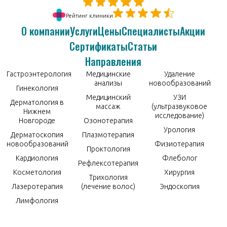
Рейтинг клиники
О компании
Услуги
Цены
Специалисты
Акции
Сертификаты
Статьи
Направления
Гастроэнтерология
Медицинские
Удаление
анализы
новообразований
Гинекология
Медицинский
УЗИ
Дерматология в
массаж
(ультразвуковое
Нижнем
исследование)
Новгороде
Озонотерапия
Урология
Дерматоскопия
Плазмотерапия
новообразований
Физиотерапия
Проктология
Кардиология
Флеболог
Рефлексотерапия
Косметология
Хирургия
Трихология
Лазеротерапия
(лечение волос)
Эндоскопия
Лимфология