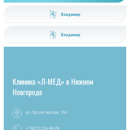
Владимир
Владимир
Клиника «Л-МЕД» в Нижнем
Новгороде
ул. Пролетарская, 10А
+7 (4922) 54
+7 (4922) 38-30-00 +7 (4922) 44-24-78
+7(831) 234-48-28