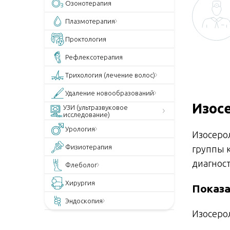
Озонотерапия
Плазмотерапия
Проктология
Рефлексотерапия
Трихология (лечение волос)
Удаление новообразований
Изос
УЗИ (ультразвуковое
исследование)
Урология
Изосеро
Физиотерапия
группы 
диагнос
Флеболог
Хирургия
Показа
Эндоскопия
Изосеро