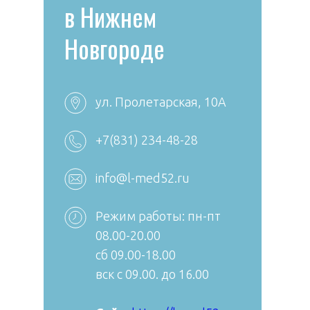
в Нижнем
Новгороде
ул. Пролетарская, 10А
+7 (4922) 38-30-00 +7
+7(831) 234-48-28
+
(4922) 44-24-78
info@l-med52.ru
reception@aibolit33.com
Режим работы: пн-пт
08.00-20.00
сб 09.00-18.00
вск с 09.00. до 16.00
Сайт: