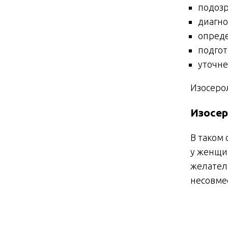
подозр
диагно
опреде
подгот
уточне
Изосеро
Изосер
В таком 
у женщи
желатель
несовме