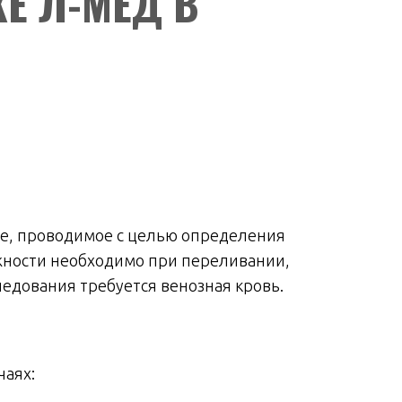
Е Л-МЕД В
ие, проводимое с целью определения
ежности необходимо при переливании,
едования требуется венозная кровь.
чаях: