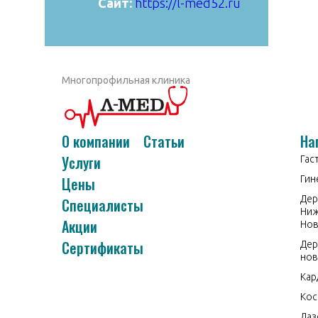
Сайт:
https://l-med52.ru
https://aibolit33.com
Многопрофильная клиника
О компании
Статьи
На
Услуги
Гас
Цены
Гин
Дер
Специалисты
Ни
Акции
Нов
Сертификаты
Дер
нов
Кар
Кос
Лаз