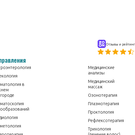
Отзывы и рейтинг
правления
троэнтерология
Медицинские
анализы
екология
Медицинский
матология в
массаж
жнем
городе
Озонотерапия
матоскопия
Плазмотерапия
ообразований
Проктология
диология
Рефлексотерапия
метология
Трихология
еротерапия
(лечение волос)