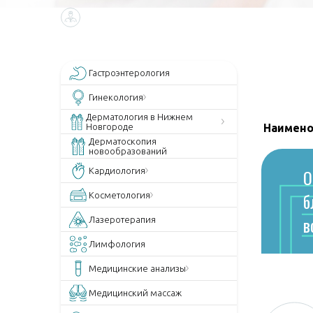
Гастроэнтерология
Гинекология
Дерматология в Нижнем
Новгороде
Наимено
Дерматоскопия
новообразований
О
Кардиология
б
Косметология
в
Лазеротерапия
Лимфология
Медицинские анализы
Медицинский массаж