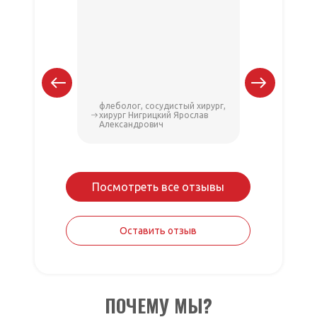
Хочу выра
флебол
Ярославу
который по
от варик
вен, хо
запущенно
про
безболезне
мои ноги 
теперь я 
флеболог, сосудистый хирург,
флеболог,
и тяже
хирург Нигрицкий Ярослав
хирург Ни
Отдельное
Александрович
Александ
Алек
отзывчив
п
Посмотреть все отзывы
Оставить отзыв
ПОЧЕМУ МЫ?