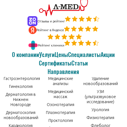
Отзывы и рейтинг
Рейтинг в Яндексе
Рейтинг клиники
О компании
Услуги
Цены
Специалисты
Акции
Сертификаты
Статьи
Направления
Гастроэнтерология
Медицинские
Удаление
анализы
новообразований
Гинекология
Медицинский
УЗИ
Дерматология в
массаж
(ультразвуковое
Нижнем
исследование)
Новгороде
Озонотерапия
Урология
Дерматоскопия
Плазмотерапия
новообразований
Физиотерапия
Проктология
Кардиология
Флеболог