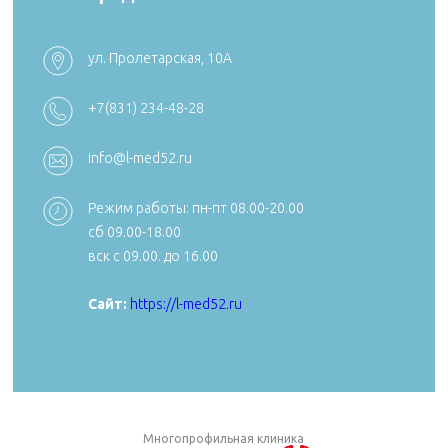
ул. Пролетарская, 10А
+7 (4922) 54
+7 (4922) 38-30-00 +7 (4922) 44-24-78
+7(831) 234-48-28
k492254705
reception@aibolit33.com
info@l-med52.ru
Режим работы: пн-пт 08.00-20.00
сб 09.00-18.00
Сайт:
https:
вск с 09.00. до 16.00
Сайт:
https://aibolit33.com
Сайт:
https://l-med52.ru
Многопрофильная клиника