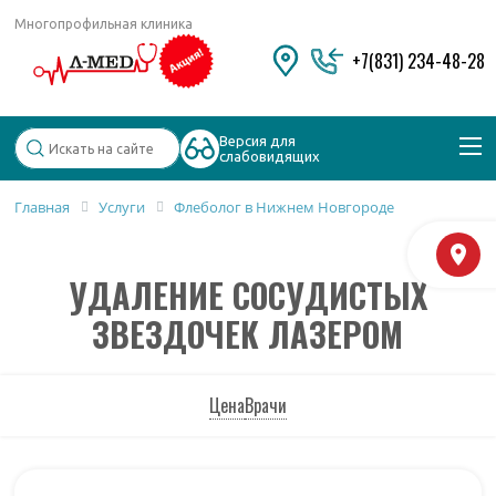
Многопрофильная клиника
+7(831) 234-48-28
Версия для
слабовидящих
Главная
Услуги
Флеболог в Нижнем Новгороде
Популярные запросы
М
Колоноскопия и ФГДС
УДАЛЕНИЕ СОСУДИСТЫХ
Дерматолог
Косметология
ЗВЕЗДОЧЕК ЛАЗЕРОМ
Удаление бородавок
Цена
Врачи