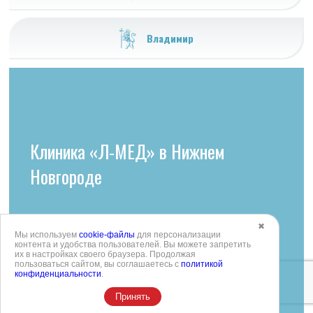
Владимир
Клиника «Л-МЕД» в Нижнем
Новгороде
ул. Пролетарская, 10А
✖
Мы используем
cookie-файлы
для персонализации
+7 (4922) 54
контента и удобства пользователей. Вы можете запретить
их в настройках своего браузера. Продолжая
+7 (4922) 38-30-00 +7 (4922) 44-24-78
+7(831) 234-48-28
пользоваться сайтом, вы соглашаетесь с
политикой
конфиденциальности
.
k492254705
Принять
reception@aibolit33.com
info@l-med52.ru