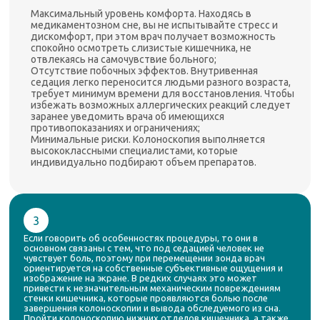
Максимальный уровень комфорта. Находясь в
медикаментозном сне, вы не испытывайте стресс и
дискомфорт, при этом врач получает возможность
спокойно осмотреть слизистые кишечника, не
отвлекаясь на самочувствие больного;
Отсутствие побочных эффектов. Внутривенная
седация легко переносится людьми разного возраста,
требует минимум времени для восстановления. Чтобы
избежать возможных аллергических реакций следует
заранее уведомить врача об имеющихся
противопоказаниях и ограничениях;
Минимальные риски. Колоноскопия выполняется
высококлассными специалистами, которые
индивидуально подбирают объем препаратов.
3
Если говорить об особенностях процедуры, то они в
основном связаны с тем, что под седацией человек не
чувствует боль, поэтому при перемещении зонда врач
ориентируется на собственные субъективные ощущения и
изображение на экране. В редких случаях это может
привести к незначительным механическим повреждениям
стенки кишечника, которые проявляются болью после
завершения колоноскопии и вывода обследуемого из сна.
Пройти колоноскопию нижних отделов кишечника, а также