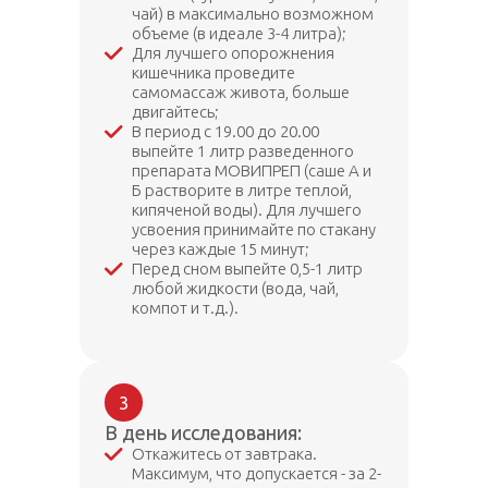
чай) в максимально возможном
объеме (в идеале 3-4 литра);
Для лучшего опорожнения
кишечника проведите
самомассаж живота, больше
двигайтесь;
В период с 19.00 до 20.00
выпейте 1 литр разведенного
препарата МОВИПРЕП (саше А и
Б растворите в литре теплой,
кипяченой воды). Для лучшего
усвоения принимайте по стакану
через каждые 15 минут;
Перед сном выпейте 0,5-1 литр
любой жидкости (вода, чай,
компот и т.д.).
3
В день исследования:
Откажитесь от завтрака.
Максимум, что допускается - за 2-