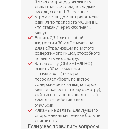
3 часа до процедуры выпить
стакан чая с медом, несладкий
кисель, съесть 1-3 леденца;
Утром с 5.00 до 6.00 принять еще
один литр препарата МОВИПРЕП
- по стакану через каждые 15
минут;
Выпить 0,5-1 литр любой
жидкости и 30 мл Эспумизана
для нейтрализации пенистого
содержимого кишки, способного
помешать ее осмотру;
Затем сразу (ОБЯЗАТЕЛЬНО)
выпить 30 мл эмульсии
ЭСПУМИЗАН (препарат
позволяет убрать пенистое
содержимое из кишки, которое
мешает качественному осмотру),
либо использовать аналог – саб-
симплекс, боботик в виде
эмульсии;
Клизмы не делать. Для лучшего
опорожнения кишечника больше
двигайтесь.
Если у вас появились вопросы