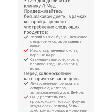
За 2-3 дня до визита в
клинику Л-Мед
Придерживайтесь
бесшлаковой диеты, в рамках
которой разрешено
употребление следующих
продуктов:
Легкий мясной бульон, нежирное
отварное мясо, рыба, манные
каши;
Масло, сыр, печенье, омлет,
вареные яйца;
Свежевыжатые соки, кисель,
плодово-ягодные компоты,
вода.
Перед колоноскопией
категорически запрещены:
Лекарственные препараты с
аспирином, железом,
активированный уголь, Де-Нол;
Пища растительного
происхождения (овощи, фрукты,
ягоды, орехи, зелень), белый
хлеб, крупы, молоко и молочные