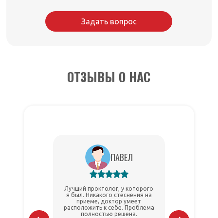
Задать вопрос
ОТЗЫВЫ О НАС
ПАВЕЛ
Лучший проктолог, у которого
Делал эн
я был. Никакого стеснения на
боялся.
приеме, доктор умеет
провел п
расположить к себе. Проблема
аккуратно
полностью решена.
Огро