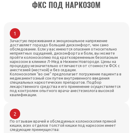
ФКС ПОД НАРКОЗОМ
1
Зачастую переживания и эмоциональное напряжение
доставляет гораздо больший дискомфорт, чем само
обследование. Если у вас имеются опасения относительно
неприятных ощущений, дискомфорта и боли, вы можете
пройти колоноскопию под кратковременным безопасным
наркозом в клинике Л-Мед в Нижнем Новгороде. Цены на
процедуру незначительно отличаются от стоимости ФСК с
анестезией (местной) и без седации.
Колоноскопия “во сне” предполагает погружение пациента в
медикаментозный сон путем внутривенного введения
специальных наркотических препаратов. Подбор
лекарственного средства и его применение осуществляется
под контролем опытного врача-анестезиолога высокой
квалификации.
2
По отзывам врачей и обследуемых колоноскопия прямой
кишки, всех отделов толстой кишки под наркозом имеет
следующие преимущества: