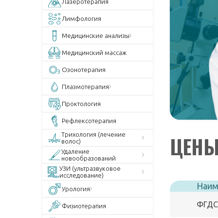
Лазеротерапия
Лимфология
Медицинские анализы
Медицинский массаж
Озонотерапия
Плазмотерапия
Проктология
Рефлексотерапия
Трихология (лечение
ЦЕНЫ
волос)
Удаление
новообразований
УЗИ (ультразвуковое
исследование)
Наим
Урология
ФГДС
Физиотерапия