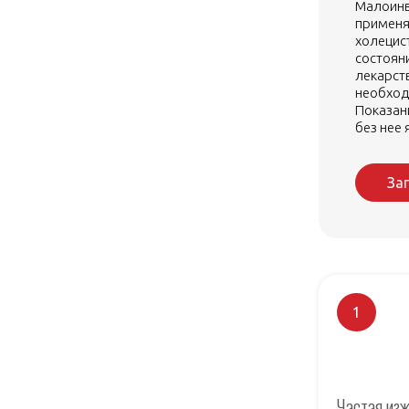
Малоинв
применяе
холецис
состоян
лекарст
необход
Показан
без нее
За
1
Частая изж