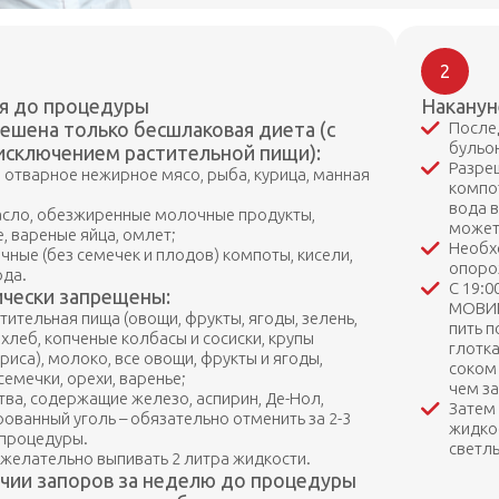
2
ня до процедуры
Наканун
ешена только бесшлаковая диета (с
Послед
бульон
исключением растительной пищи):
Разре
, отварное нежирное мясо, рыба, курица, манная
компот
вода 
асло, обезжиренные молочные продукты,
можете
, вареные яйца, омлет;
Необх
чные (без семечек и плодов) компоты, кисели,
опоро
ода.
С 19:0
ически запрещены:
МОВИПР
тительная пища (овощи, фрукты, ягоды, зелень,
пить п
 хлеб, копченые колбасы и сосиски, крупы
глотка
риса), молоко, все овощи, фрукты и ягоды,
соком
семечки, орехи, варенье;
чем за
тва, содержащие железо, аспирин, Де-Нол,
Затем
рованный уголь – обязательно отменить за 2-3
жидкос
 процедуры.
светлы
и желательно выпивать 2 литра жидкости.
чии запоров за неделю до процедуры