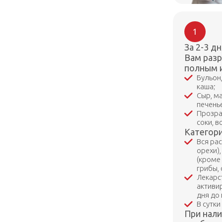
1
За 2-3 д
Вам разр
полным 
Бульон
каша;
Сыр, м
печенье
Прозра
соки, в
Категор
Вся рас
орехи),
(кроме 
грибы, 
Лекарс
активи
дня до
В сутк
При нали