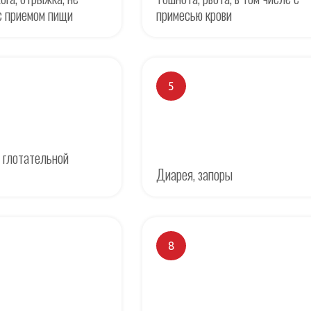
с приемом пищи
примесью крови
5
 глотательной
Диарея, запоры
8