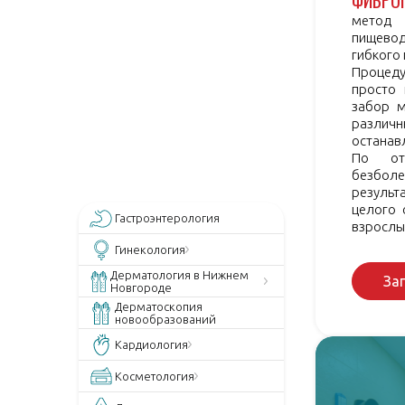
ФИБРО
метод 
пищевод
гибкого 
Процеду
просто 
забор м
различ
останавл
По от
безбол
результ
целого 
Гастроэнтерология
взрослых
Гинекология
Дерматология в Нижнем
За
Новгороде
Дерматоскопия
новообразований
Кардиология
Косметология