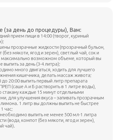
е (за день до процедуры), Вам:
ний прием пищи в 14:00 (творог, куриный
);
шены прозрачные жидкости (прозрачный бульон,
 (без мякоти, ягод и зерен), светлый чай, сок и
в максимально возможном объеме, который вы
 выпить за день (3-4 литра);
одимо много двигаться, ходить для лучшего
жнения кишечника, делать массаж живота;
0 до 20:00 выпить первый литр препарата
ЕП (саше А и Б растворить в 1 литре воды),
о стакану каждые 15 минут отдельными
ми, для улучшения вкуса – запивать прозрачным
 лимона. 1 литр вы должны выпить не быстрее
 1 час;
 необходимо выпить не менее 500 мл-1 литра
ти (вода, компот (без мякоти, ягод и зерен),
й чай).