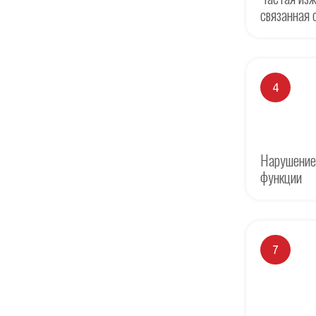
связанная 
4
Нарушение
функции
7