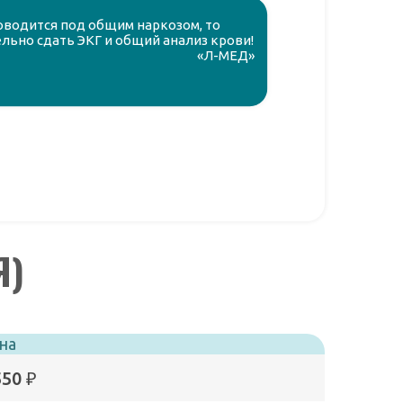
оводится под общим наркозом, то
льно сдать ЭКГ и общий анализ крови!
«Л-МЕД»
Я)
на
550 ₽