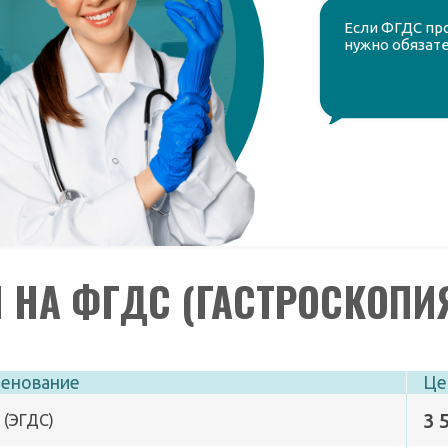
Если ФГДС пр
нужно обязате
 НА ФГДС (ГАСТРОСКОПИ
енование
Це
3 
 (ЭГДС)