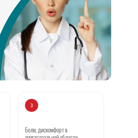
3
Боли, дискомфорт в
эпигастральной области