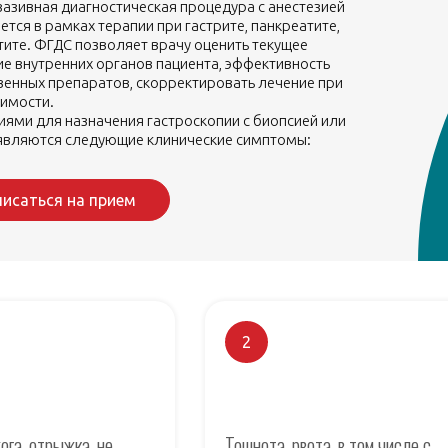
азивная диагностическая процедура с анестезией
тся в рамках терапии при гастрите, панкреатите,
тите. ФГДС позволяет врачу оценить текущее
ие внутренних органов пациента, эффективность
венных препаратов, скорректировать лечение при
имости.
иями для назначения гастроскопии с биопсией или
 являются следующие клинические симптомы:
писаться на прием
2
ога, отрыжка, не
Тошнота, рвота, в том числе с