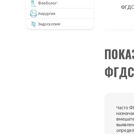
Флеболог
ФГДС 
Хирургия
Эндоскопия
ПОКА
ФГД
Часто Ф
назнача
вмешате
выявлен
определ