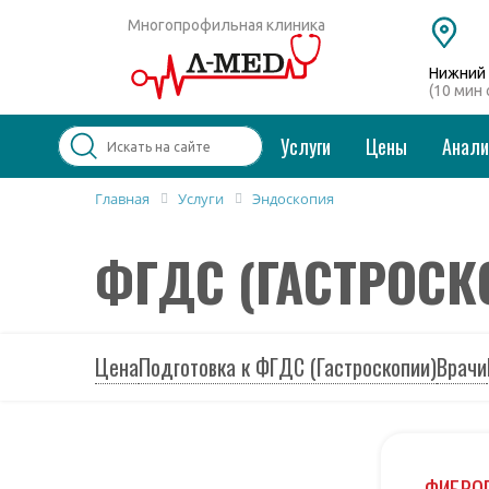
Многопрофильная клиника
Нижний 
(10 мин
Услуги
Цены
Анал
Главная
Услуги
Эндоскопия
Популярные запросы
ФГДС (ГАСТРОСК
Колоноскопия и ФГДС
Дерматолог
Косметология
Удаление бородавок
Цена
Подготовка к ФГДС (Гастроскопии)
Врачи