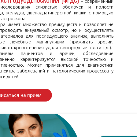
ГАСТРОДУОДЕНОСКОПИЯ (ФГДС)
– современный
исследования слизистых оболочек и полости
а, желудка, двенадцатиперстной кишки с помощью
гастроскопа.
ра имеет множество преимуществ и позволяет не
проводить визуальный осмотр, но и осуществлять
атериалов для последующего анализа, выполнять
ные лечебные манипуляции (прижигать эрозии,
ивать кровотечения, удалять инородные тела и т.д.).
зывам пациентов и врачей, обследование
езненно, характеризуется высокой точностью и
ативностью. Может применяться для диагностики
спектра заболеваний и патологических процессов у
 и детей.
писаться на прием