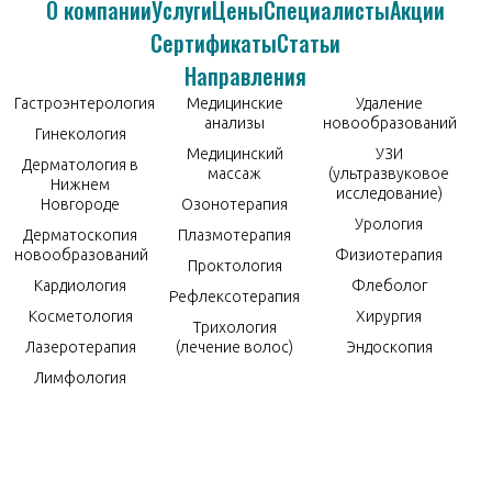
О компании
Услуги
Цены
Специалисты
Акции
Сертификаты
Статьи
Направления
Гастроэнтерология
Медицинские
Удаление
анализы
новообразований
Гинекология
Медицинский
УЗИ
Дерматология в
массаж
(ультразвуковое
Нижнем
исследование)
Новгороде
Озонотерапия
Урология
Дерматоскопия
Плазмотерапия
новообразований
Физиотерапия
Проктология
Кардиология
Флеболог
Рефлексотерапия
Косметология
Хирургия
Трихология
Лазеротерапия
(лечение волос)
Эндоскопия
Лимфология