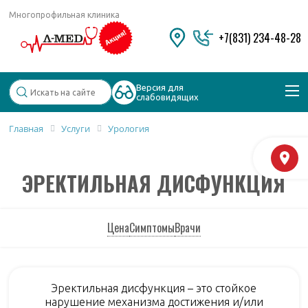
Многопрофильная клиника
+7(831) 234-48-28
Версия для
слабовидящих
Главная
Услуги
Урология
Популярные запросы
М
Колоноскопия и ФГДС
ЭРЕКТИЛЬНАЯ ДИСФУНКЦИЯ
Дерматолог
Косметология
Удаление бородавок
Цена
Симптомы
Врачи
Эректильная дисфункция – это стойкое
нарушение механизма достижения и/или