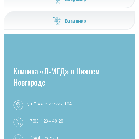
Владимир
Клиника «Л-МЕД» в Нижнем
Новгороде
ул. Пролетарская, 10А
+7 (4922) 54
+7 (4922) 38-30-00 +7 (4922) 44-24-78
+7(831) 234-48-28
k492254705
reception@aibolit33.com
info@l-med52.ru