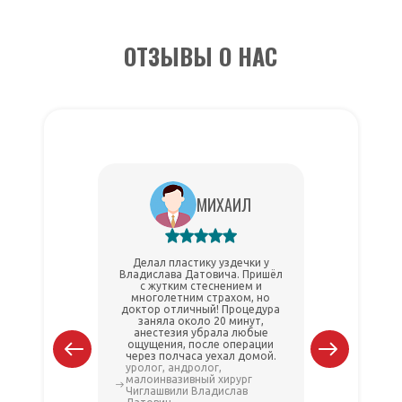
ОТЗЫВЫ О НАС
МИХАИЛ
Делал пластику уздечки у
Делал
Владислава Датовича. Пришёл
Владисла
с жутким стеснением и
прошло б
многолетним страхом, но
Докт
доктор отличный! Процедура
вниматель
заняла около 20 минут,
Восст
анестезия убрала любые
Р
ощущения, после операции
через полчаса уехал домой.
уролог, андролог,
уролог, а
малоинвазивный хирург
малоинва
Чиглашвили Владислав
Чиглашви