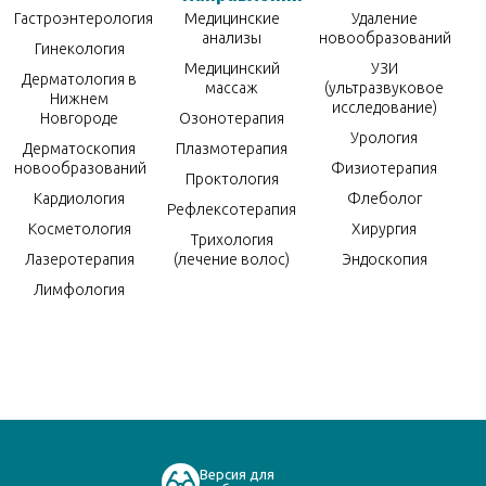
Гастроэнтерология
Медицинские
Удаление
анализы
новообразований
Гинекология
Медицинский
УЗИ
Дерматология в
массаж
(ультразвуковое
Нижнем
исследование)
Новгороде
Озонотерапия
Урология
Дерматоскопия
Плазмотерапия
новообразований
Физиотерапия
Проктология
Кардиология
Флеболог
Рефлексотерапия
Косметология
Хирургия
Трихология
Лазеротерапия
(лечение волос)
Эндоскопия
Лимфология
Версия для