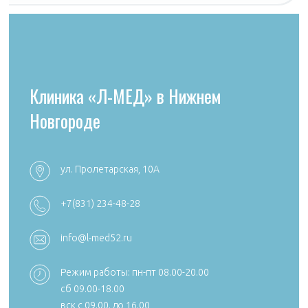
Клиника «Л-МЕД» в Нижнем
Новгороде
ул. Пролетарская, 10А
+7 (4922) 54
+7 (4922) 38-30-00 +7 (4922) 44-24-78
+7(831) 234-48-28
k492254705
reception@aibolit33.com
info@l-med52.ru
Режим работы: пн-пт 08.00-20.00
сб 09.00-18.00
Сайт:
https:
вск с 09.00. до 16.00