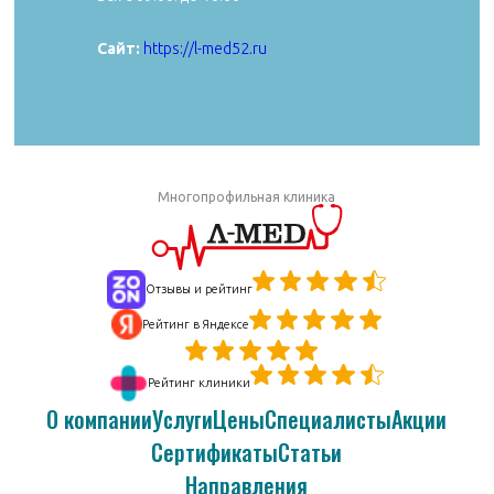
Сайт:
https://aibolit33.com
Сайт:
https://l-med52.ru
Многопрофильная клиника
Отзывы и рейтинг
Рейтинг в Яндексе
Рейтинг клиники
О компании
Услуги
Цены
Специалисты
Акции
Сертификаты
Статьи
Направления