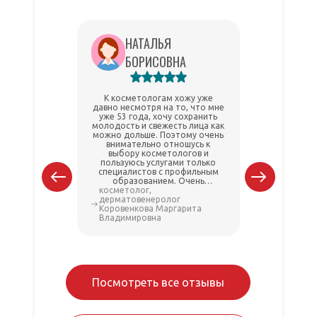
НАТАЛЬЯ
БОРИСОВНА
К косметологам хожу уже
Маргарит
давно несмотря на то, что мне
мой любим
уже 53 года, хочу сохранить
нескольк
молодость и свежесть лица как
чтобы сд
можно дольше. Поэтому очень
пилинг и ма
внимательно отношусь к
негати
выбору косметологов и
использ
пользуюсь услугами только
Можно зап
специалистов с профильным
время, це
образованием. Очень
впол
косметолог,
рекомендую Коровенкову
косметол
Реко
дерматовенеролог
Маргариту Владимировну.
дерматов
Коровенкова Маргарита
Коровенк
Владимировна
Владими
Посмотреть все отзывы