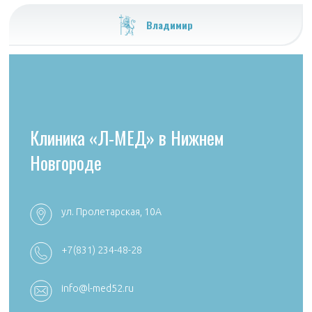
Владимир
Клиника «Л-МЕД» в Нижнем
Новгороде
ул. Пролетарская, 10А
+7 (4922) 54
+7 (4922) 38-30-00 +7 (4922) 44-24-78
+7(831) 234-48-28
k492254705
reception@aibolit33.com
info@l-med52.ru