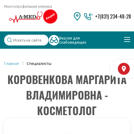
Многопрофильная клиника
+7(831) 234-48-28
Версия для
слабовидящих
Популярные запросы
Главная
Специалисты
М
КОРОВЕНКОВА МАРГАРИТА
Колоноскопия и ФГДС
Дерматолог
Косметология
Удаление бородавок
ВЛАДИМИРОВНА -
КОСМЕТОЛОГ