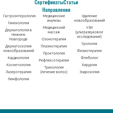
Сертификаты
Статьи
Направления
Гастроэнтерология
Медицинские
Удаление
анализы
новообразований
Гинекология
Медицинский
УЗИ
Дерматология в
массаж
(ультразвуковое
Нижнем
исследование)
Новгороде
Озонотерапия
Урология
Дерматоскопия
Плазмотерапия
новообразований
Физиотерапия
Проктология
Кардиология
Флеболог
Рефлексотерапия
Косметология
Хирургия
Трихология
Лазеротерапия
(лечение волос)
Эндоскопия
Лимфология