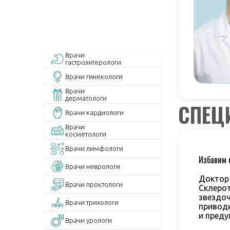
Врачи
гастроэнтерологи
Врачи гинекологи
Врачи
дерматологи
СПЕЦ
Врачи кардиологи
Врачи
косметологи
Врачи лимфологи
Избавим о
Врачи неврологи
Доктор 
Врачи проктологи
Склерот
звездоч
Врачи трихологи
приводи
и преду
Врачи урологи