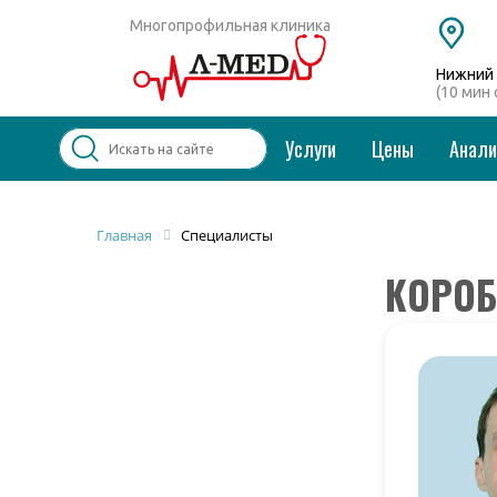
Многопрофильная клиника
Нижний 
(10 мин
Услуги
Цены
Анал
Популярные запросы
Главная
Специалисты
КОРОБ
Колоноскопия и ФГДС
Дерматолог
Косметология
Удаление бородавок