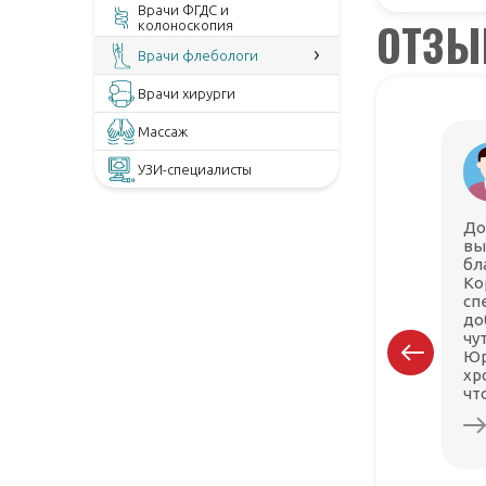
Врачи ФГДС и
ОТЗ
колоноскопия
Врачи флебологи
Врачи хирурги
Массаж
УЗИ-специалисты
До
вы
бл
Ко
сп
до
чу
Юр
хр
чт
но