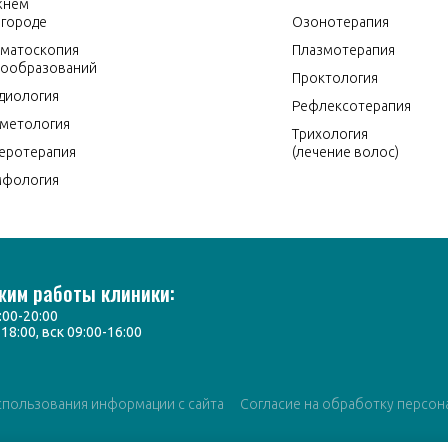
жнем
городе
Озонотерапия
матоскопия
Плазмотерапия
ообразований
Проктология
диология
Рефлексотерапия
метология
Трихология
еротерапия
(лечение волос)
мфология
жим работы клиники:
:00-20:00
-18:00, вск 09:00-16:00
спользования информации с сайта
Согласие на обработку персон