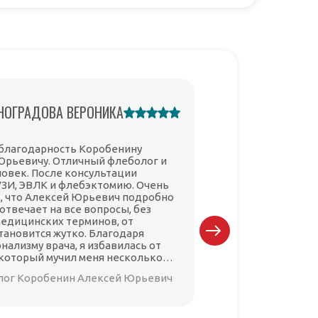
НОГРАДОВА ВЕРОНИКА
КРОТОВ И
благодарность Коробенину
Выражаю благода
рьевичу. Отличный флеболог и
Алексею Юрьевич
ловек. После консультации
заинтересован в 
УЗИ, ЭВЛК и флебэктомию. Очень
профессионал свое
, что Алексей Юрьевич подробно
равно. Очень вни
отвечает на все вопросы, без
ответственный, н
едицинских терминов, от
остался без разве
тановится жутко. Благодаря
ответа. Операция
нализму врача, я избавилась от
осложнений, уже 
 который мучил меня несколько
отлично.
лог Коробенин Алексей Юрьевич
флеболог Кор