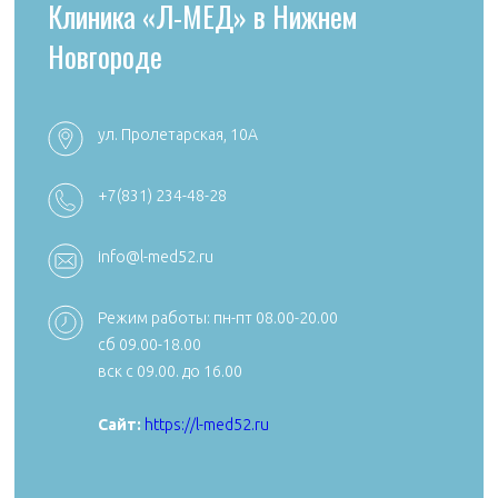
Клиника «Л-МЕД» в Нижнем
Новгороде
ул. Пролетарская, 10А
+7 (4922) 54
+7 (4922) 38-30-00 +7 (4922) 44-24-78
+7(831) 234-48-28
k492254705
reception@aibolit33.com
info@l-med52.ru
Режим работы: пн-пт 08.00-20.00
сб 09.00-18.00
Сайт:
https:
вск с 09.00. до 16.00
Сайт:
https://aibolit33.com
Сайт:
https://l-med52.ru