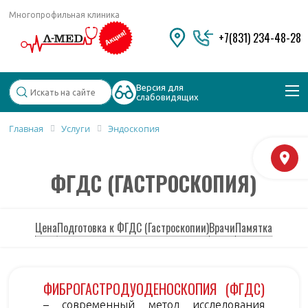
Многопрофильная клиника
+7(831) 234-48-28
Версия для
слабовидящих
Главная
Услуги
Эндоскопия
Популярные запросы
М
Колоноскопия и ФГДС
ФГДС (ГАСТРОСКОПИЯ)
Дерматолог
Косметология
Удаление бородавок
Цена
Подготовка к ФГДС (Гастроскопии)
Врачи
Памятка
ФИБРОГАСТРОДУОДЕНОСКОПИЯ (ФГДС)
– современный метод исследования