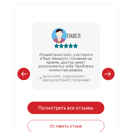
ПАВЕЛ
Лучший проктолог, у которого
Делал эн
я был. Никакого стеснения на
боялся.
приеме, доктор умеет
провел п
расположить к себе. Проблема
аккуратно
полностью решена.
Огро
проктолог, эндоскопист
проктоло
Шапоров Юрий Степанович
Шапоров
Посмотреть все отзывы
Оставить отзыв