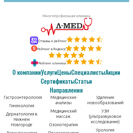
Многопрофильная клиника
Отзывы и рейтинг
Рейтинг в Яндексе
Рейтинг клиники
О компании
Услуги
Цены
Специалисты
Акции
Сертификаты
Статьи
Направления
Гастроэнтерология
Медицинские
Удаление
анализы
новообразований
Гинекология
Медицинский
УЗИ
Дерматология в
массаж
(ультразвуковое
Нижнем
исследование)
Новгороде
Озонотерапия
Урология