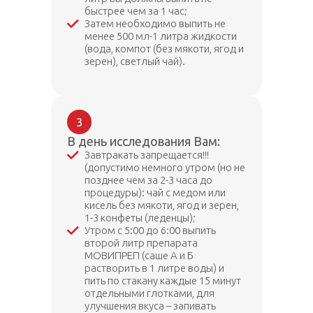
быстрее чем за 1 час;
Затем необходимо выпить не
менее 500 мл-1 литра жидкости
(вода, компот (без мякоти, ягод и
зерен), светлый чай).
3
В день исследования Вам:
Завтракать запрещается!!!
(допустимо немного утром (но не
позднее чем за 2-3 часа до
процедуры): чай с медом или
кисель без мякоти, ягод и зерен,
1-3 конфеты (леденцы);
Утром с 5:00 до 6:00 выпить
второй литр препарата
МОВИПРЕП (саше А и Б
растворить в 1 литре воды) и
пить по стакану каждые 15 минут
отдельными глотками, для
улучшения вкуса – запивать