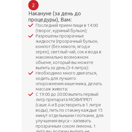
2
Накануне (за день до
процедуры), Вам:
Последний прием пищи в 14:00
(творог, куриный бульон);
Разрешены прозрачные
жидкости (прозрачный бульон,
компот (без мякоти, ягод и
зерен), светлый чай, сок и вода в
максимально возможном
объеме, который вы можете
выпить за день (3-4 литра);
Необходимо много двигаться,
ходить для лучшего
опорожнения кишечника, делать
массаж живота;
С 19:00 до 20:00 выпить первый
литр препарата МОВИПРЕП
(саше А и Б растворить в 1 литре
воды), пить по стакану каждые 15
минут отдельными глотками, для
улучшения вкуса – запивать
прозрачным соком лимона. 1
литр вы должны выпить не