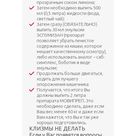
прозрачным соком лимона;
Затем необходимо выпить 500
мл (0,5 литра) жидкости (вода,
светлый чай);
Затем сразу (ОБЯЗАТЕЛЬНО)
выпить 30 мл эмульсии
ЭСПУМИЗАН (препарат
позволяет убрать пенистое
содержимое из кишки, которое
мешает качественному осмотру),
либо использовать аналог – саб-
симплекс, боботик в виде
эмульсии;
Продолжать больше двигаться,
ходить для лучшего
опорожнения кишечника
Получается, что итого Вы
должны выпить 2 литра
препарата МОВИПРЕП. Это
необходимо сделать, даже если
Ваш вес менее 60 кг и даже если
Вам кажется, что Вы и так уже
хорошо подготовились.
КЛИЗМЫ НЕ ДЕЛАТЬ
Если у Вас появятся вопросы