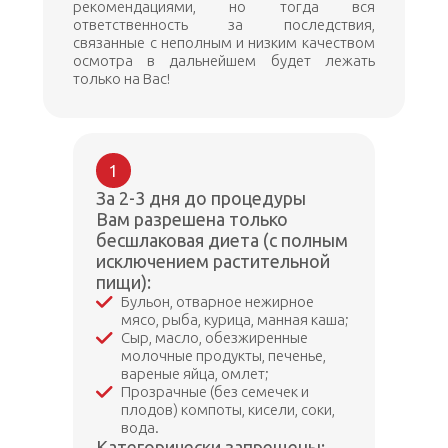
рекомендациями, но тогда вся
ответственность за последствия,
связанные с неполным и низким качеством
осмотра в дальнейшем будет лежать
только на Вас!
1
За 2-3 дня до процедуры
Вам разрешена только
бесшлаковая диета (с полным
исключением растительной
пищи):
Бульон, отварное нежирное
мясо, рыба, курица, манная каша;
Сыр, масло, обезжиренные
молочные продукты, печенье,
вареные яйца, омлет;
Прозрачные (без семечек и
плодов) компоты, кисели, соки,
вода.
Категорически запрещены: