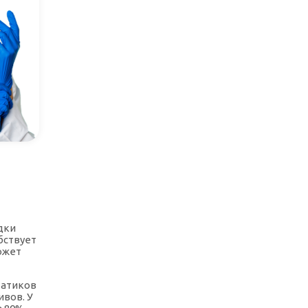
дки
бствует
ожет
татиков
вов. У