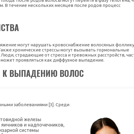
плода. После родов волосы могут перейти в фазу телогена, 
. В течение нескольких месяцев после родов процесс
ЙСТВА
яжение могут нарушать кровоснабжение волосяных фоллику
 Также хронические стрессы могут вызывать гормональные
 Люди, страдающие от стресса и тревожных расстройств, час
о может проявляться как диффузное выпадение.
 К ВЫПАДЕНИЮ ВОЛОС
чными заболеваниями [3]. Среди
итовидной железы
я яичников и надпочечников,
изарной системы