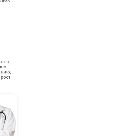
в 80%
ятся
чно.
ению,
рост.