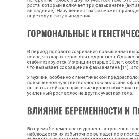
роста, который включает три фазы: анаген (актив
выпадение). Нарушение этих фаз может приводи
переходу в фазу выпадения.
ГОРМОНАЛЬНЫЕ И ГЕНЕТИЧЕ
В период полового созревания повышенная выр
волос, что характерно для подростков. Однако п
стабилизируются. У женщин старше 50 лет, особ
что вызывает сокращение фазы анагена [11]. Эт
У мужчин, особенно с генетической предрасполо
повышенной чувствительностью волосяных фолли
вызвать стойкое нарушение кровоснабжения в о
усиленный рост волос на других участках тела.
ВЛИЯНИЕ БЕРЕМЕННОСТИ И 
Во время беременности уровень эстрогенов спо
наблюдается их избыточное выпадение в последне