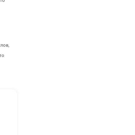
что
лов,
то