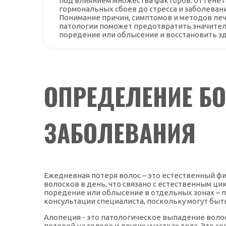
под влиянием множества факторов: от генет
гормональных сбоев до стресса и заболеван
Понимание причин, симптомов и методов ле
патологии поможет предотвратить значите
поредение или облысение и восстановить з
ОПРЕДЕЛЕНИЕ Б
ЗАБОЛЕВАНИЯ
Ежедневная потеря волос – это естественный физ
волосков в день, что связано с естественным ци
поредение или облысение в отдельных зонах – п
консультации специалиста, поскольку могут быт
Алопеция - это патологическое выпадение волос,
потерей на голове и других участках тела. Это 