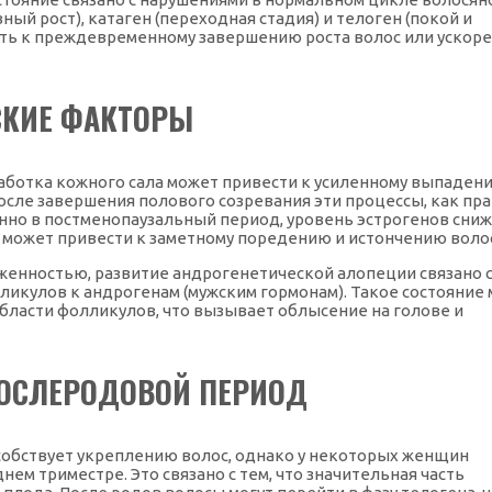
ный рост), катаген (переходная стадия) и телоген (покой и
ть к преждевременному завершению роста волос или ускор
СКИЕ ФАКТОРЫ
аботка кожного сала может привести к усиленному выпаден
осле завершения полового созревания эти процессы, как пра
енно в постменопаузальный период, уровень эстрогенов сниж
о может привести к заметному поредению и истончению воло
женностью, развитие андрогенетической алопеции связано 
кулов к андрогенам (мужским гормонам). Такое состояние
бласти фолликулов, что вызывает облысение на голове и
ПОСЛЕРОДОВОЙ ПЕРИОД
собствует укреплению волос, однако у некоторых женщин
м триместре. Это связано с тем, что значительная часть