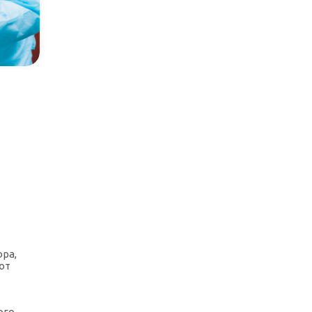
ора,
ют
ого