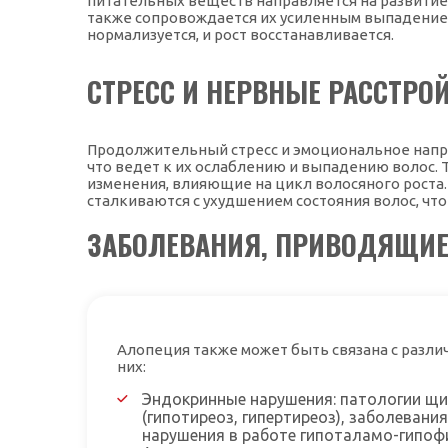
питательных веществ направляется на развитие 
также сопровождается их усиленным выпадением
нормализуется, и рост восстанавливается.
СТРЕСС И НЕРВНЫЕ РАССТРО
Продолжительный стресс и эмоциональное напр
что ведет к их ослаблению и выпадению волос.
изменения, влияющие на цикл волосяного роста.
сталкиваются с ухудшением состояния волос, чт
ЗАБОЛЕВАНИЯ, ПРИВОДЯЩИЕ
Алопеция также может быть связана с разли
них:
Эндокринные нарушения: патологии щ
(гипотиреоз, гипертиреоз), заболевани
нарушения в работе гипоталамо-гипоф