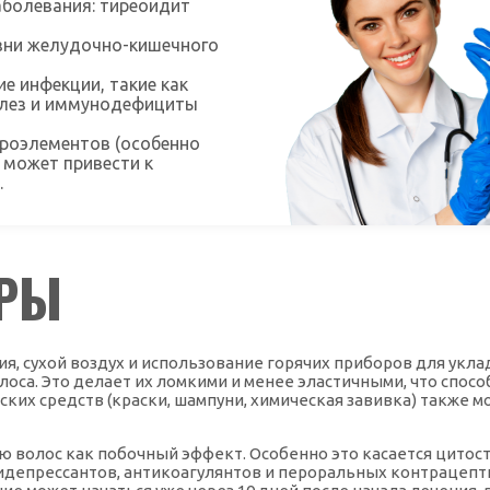
болевания: тиреоидит
езни желудочно-кишечного
е инфекции, такие как
кулез и иммунодефициты
роэлементов (особенно
) может привести к
.
ОРЫ
я, сухой воздух и использование горячих приборов для укла
оса. Это делает их ломкими и менее эластичными, что спосо
их средств (краски, шампуни, химическая завивка) также м
 волос как побочный эффект. Особенно это касается цитос
идепрессантов, антикоагулянтов и пероральных контрацепти