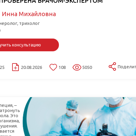
 ПРОВЕРЕНА ВРАЧОМ-ЭКСПЕРТОМ
 Инна Михайловна
еролог, трихолог
а
учить консультацию
Подели
025
20.08.2026
108
5050
пеция, –
затронуть
ола. Это
рганизма,
ушения.
вается