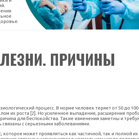
ики и
ий.
чения
льное
доровье.
ОЛЕЗНИ. ПРИЧИНЫ
иологический процесс. В норме человек теряет от 50 до 100
клом их роста [2]. Но усиленное выпадение, расширение проб
ричина для беспокойства. Такие изменения заметны и требу
ь связаны с серьезными заболеваниями.
 которое может проявляться как частичной, так и полной их
состояние связано с нарушениями в нормальном цикле волосян