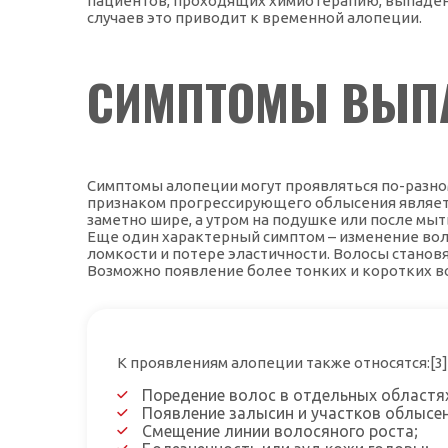
пациентов, проходящих химиотерапию, выпадение
случаев это приводит к временной алопеции.
СИМПТОМЫ ВЫП
Симптомы алопеции могут проявляться по-разном
признаком прогрессирующего облысения являет
заметно шире, а утром на подушке или после мы
Еще один характерный симптом – изменение вол
ломкости и потере эластичности. Волосы становя
Возможно появление более тонких и коротких во
К проявлениям алопеции также относятся:[3].
Поредение волос в отдельных областя
Появление залысин и участков облысен
Смещение линии волосяного роста;