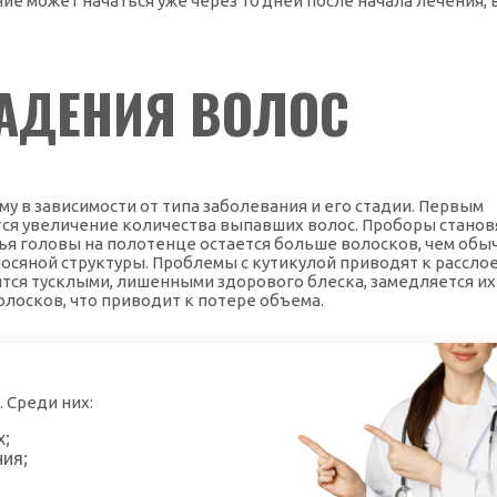
 может начаться уже через 10 дней после начала лечения, 
АДЕНИЯ ВОЛОС
у в зависимости от типа заболевания и его стадии. Первым
ся увеличение количества выпавших волос. Проборы станов
тья головы на полотенце остается больше волосков, чем обы
осяной структуры. Проблемы с кутикулой приводят к рассло
тся тусклыми, лишенными здорового блеска, замедляется их 
лосков, что приводит к потере объема.
 Среди них:
х;
ия;