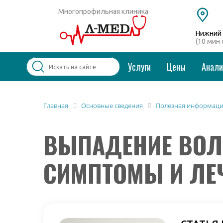
Многопрофильная клиника
Нижний 
(10 мин
Услуги
Цены
Анал
Популярные запросы
Главная
Основные сведения
Полезная информац
Колоноскопия и ФГДС
ВЫПАДЕНИЕ ВОЛО
Дерматолог
Косметология
Удаление бородавок
СИМПТОМЫ И ЛЕ