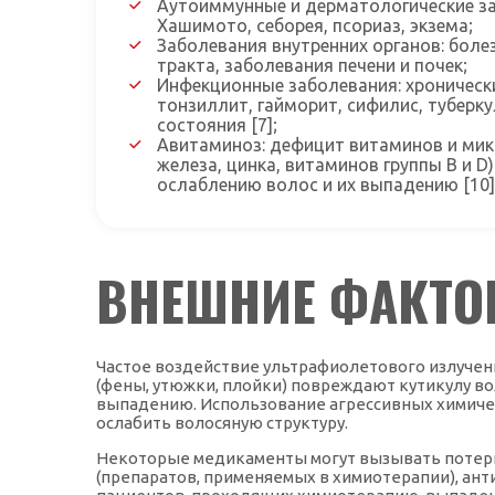
Аутоиммунные и дерматологические за
Хашимото, себорея, псориаз, экзема;
Заболевания внутренних органов: бол
тракта, заболевания печени и почек;
Инфекционные заболевания: хронически
тонзиллит, гайморит, сифилис, тубер
состояния [7];
Авитаминоз: дефицит витаминов и мик
железа, цинка, витаминов группы B и D
ослаблению волос и их выпадению [10]
ВНЕШНИЕ ФАКТ
Частое воздействие ультрафиолетового излучени
(фены, утюжки, плойки) повреждают кутикулу вол
выпадению. Использование агрессивных химическ
ослабить волосяную структуру.
Некоторые медикаменты могут вызывать потерю
(препаратов, применяемых в химиотерапии), ант