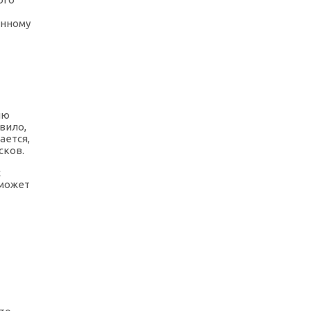
енному
ию
вило,
ается,
сков.
с
 может