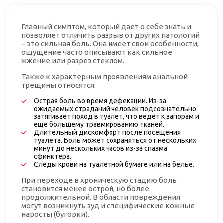
Главный симптом, который дает о себе знать и
позволяет отличить разрыв от других патологий
– это сильная боль. Она имеет свои особенности,
ощущение часто описывают как сильное
жжение или разрез стеклом.
Также к характерным проявлениям анальной
трещины относятся:
Острая боль во время дефекации. Из-за
ожидаемых страданий человек подсознательно
затягивает поход в туалет, что ведет к запорам и
еще большему травмированию тканей.
Длительный дискомфорт после посещения
туалета. Боль может сохраняться от нескольких
минут до нескольких часов из-за спазма
сфинктера.
Следы крови на туалетной бумаге или на белье.
При переходе в хроническую стадию боль
становится менее острой, но более
продолжительной. В области повреждения
могут возникнуть зуд и специфические кожные
наросты (бугорки).