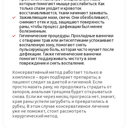
которые помогают мышце расслабиться. Как
только спазм уходит и кровоток
восстанавливается, ткани начинают заживать.
Заживляющие мази, свечи. Они обезболивают,
снимают отек и зуд, защищают поверхность
раны, чтобы процесс дефекации был менее
болезненным.
Гигиенические процедуры. Прохладные ванночки
с отварами трав или антисептиками успокаивают
воспаленную зону, помогают снять
пульсирующую боль, которая часто мучает после
дефекации. Также гигиенические ванночки
помогает поддерживать чистоту в зоне
повреждения и снять воспаление.
Консервативный метод работает только в
комплексе – врач подбирает препараты, а
пациент следит за диетой и гигиеной. Если
просто мазать рану, но продолжать страдать от
запоров, анальная трещина будет открываться
снова. Если же через месяц прогресса нет, значит,
края раны успели загрубеть и превратились в
рубец. В этом случае консервативное лечение
уже не поможет, стоит рассмотреть
хирургический метод.