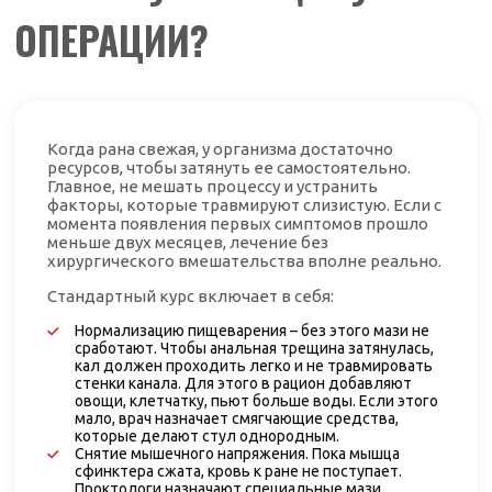
ОПЕРАЦИИ?
Когда рана свежая, у организма достаточно
ресурсов, чтобы затянуть ее самостоятельно.
Главное, не мешать процессу и устранить
факторы, которые травмируют слизистую. Если с
момента появления первых симптомов прошло
меньше двух месяцев, лечение без
хирургического вмешательства вполне реально.
Стандартный курс включает в себя:
Нормализацию пищеварения – без этого мази не
сработают. Чтобы анальная трещина затянулась,
кал должен проходить легко и не травмировать
стенки канала. Для этого в рацион добавляют
овощи, клетчатку, пьют больше воды. Если этого
мало, врач назначает смягчающие средства,
которые делают стул однородным.
Снятие мышечного напряжения. Пока мышца
сфинктера сжата, кровь к ране не поступает.
Проктологи назначают специальные мази,