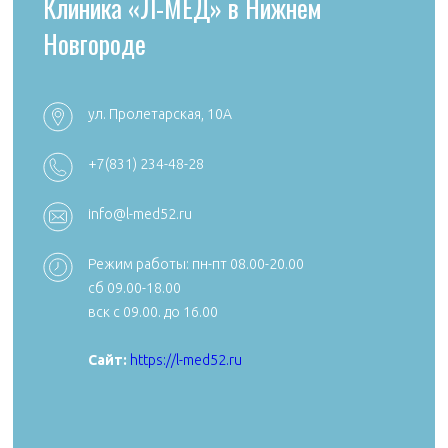
Клиника «Л-МЕД» в Нижнем
Новгороде
ул. Пролетарская, 10А
+7 (4922) 54
+7 (4922) 38-30-00 +7 (4922) 44-24-78
+7(831) 234-48-28
k492254705
reception@aibolit33.com
info@l-med52.ru
Режим работы: пн-пт 08.00-20.00
сб 09.00-18.00
Сайт:
https:
вск с 09.00. до 16.00
Сайт:
https://aibolit33.com
Сайт:
https://l-med52.ru