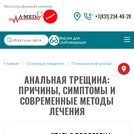
Многопрофильная клиника
+7(831) 234-48-28
Версия для
слабовидящих
Популярные запросы
Главная
Основные сведения
Полезная информация
М
Колоноскопия и ФГДС
АНАЛЬНАЯ ТРЕЩИНА:
Дерматолог
Косметология
ПРИЧИНЫ, СИМПТОМЫ И
Удаление бородавок
СОВРЕМЕННЫЕ МЕТОДЫ
ЛЕЧЕНИЯ