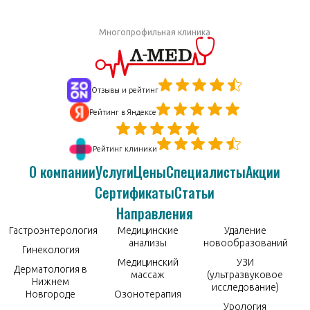
Многопрофильная клиника
Отзывы и рейтинг
Рейтинг в Яндексе
Рейтинг клиники
О компании
Услуги
Цены
Специалисты
Акции
Сертификаты
Статьи
Направления
Гастроэнтерология
Медицинские
Удаление
анализы
новообразований
Гинекология
Медицинский
УЗИ
Дерматология в
массаж
(ультразвуковое
Нижнем
исследование)
Новгороде
Озонотерапия
Урология