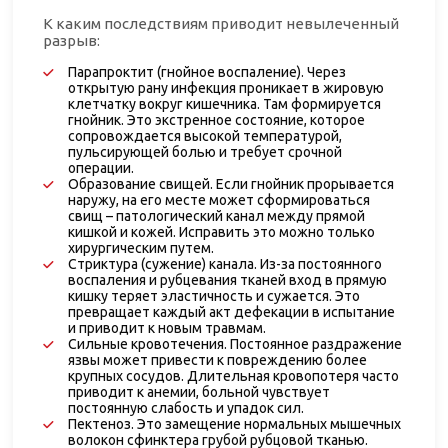
К каким последствиям приводит невылеченный
разрыв:
Парапроктит (гнойное воспаление). Через
открытую рану инфекция проникает в жировую
клетчатку вокруг кишечника. Там формируется
гнойник. Это экстренное состояние, которое
сопровождается высокой температурой,
пульсирующей болью и требует срочной
операции.
Образование свищей. Если гнойник прорывается
наружу, на его месте может сформироваться
свищ – патологический канал между прямой
кишкой и кожей. Исправить это можно только
хирургическим путем.
Стриктура (сужение) канала. Из-за постоянного
воспаления и рубцевания тканей вход в прямую
кишку теряет эластичность и сужается. Это
превращает каждый акт дефекации в испытание
и приводит к новым травмам.
Сильные кровотечения. Постоянное раздражение
язвы может привести к повреждению более
крупных сосудов. Длительная кровопотеря часто
приводит к анемии, больной чувствует
постоянную слабость и упадок сил.
Пектеноз. Это замещение нормальных мышечных
волокон сфинктера грубой рубцовой тканью.