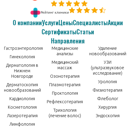
Рейтинг клиники
О компании
Услуги
Цены
Специалисты
Акции
Сертификаты
Статьи
Направления
Гастроэнтерология
Медицинские
Удаление
анализы
новообразований
Гинекология
Медицинский
УЗИ
Дерматология в
массаж
(ультразвуковое
Нижнем
исследование)
Новгороде
Озонотерапия
Урология
Дерматоскопия
Плазмотерапия
новообразований
Физиотерапия
Проктология
Кардиология
Флеболог
Рефлексотерапия
Косметология
Хирургия
Трихология
Лазеротерапия
(лечение волос)
Эндоскопия
Лимфология