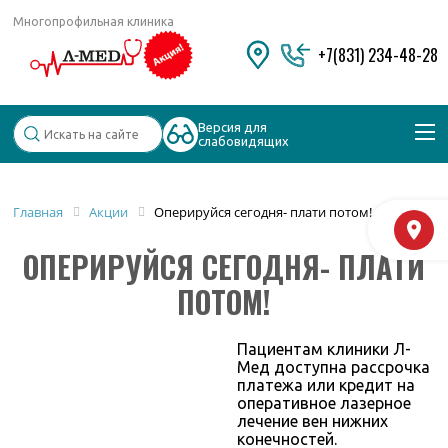
Многопрофильная клиника
+7(831) 234-48-28
Версия для
слабовидящих
Популярные запросы
Главная
Акции
Оперируйся сегодня- плати потом!
М
Колоноскопия и ФГДС
ОПЕРИРУЙСЯ СЕГОДНЯ- ПЛАТИ
Дерматолог
Косметология
ПОТОМ!
Удаление бородавок
Пациентам клиники Л-
Мед доступна рассрочка
платежа или кредит на
оперативное лазерное
лечение вен нижних
конечностей.