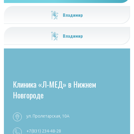
Владимир
Владимир
Клиника «Л-МЕД» в Нижнем
Новгороде
ул. Пролетарская, 10А
+7 (4922) 54
+7 (4922) 38-30-00 +7 (4922) 44-24-78
+7(831) 234-48-28